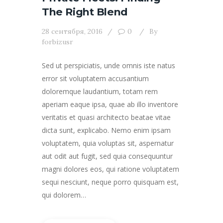
The Right Blend
28 сентября, 2016
0
By
forbizusr
Sed ut perspiciatis, unde omnis iste natus
error sit voluptatem accusantium
doloremque laudantium, totam rem
aperiam eaque ipsa, quae ab illo inventore
veritatis et quasi architecto beatae vitae
dicta sunt, explicabo. Nemo enim ipsam
voluptatem, quia voluptas sit, aspernatur
aut odit aut fugit, sed quia consequuntur
magni dolores eos, qui ratione voluptatem
sequi nesciunt, neque porro quisquam est,
qui dolorem…