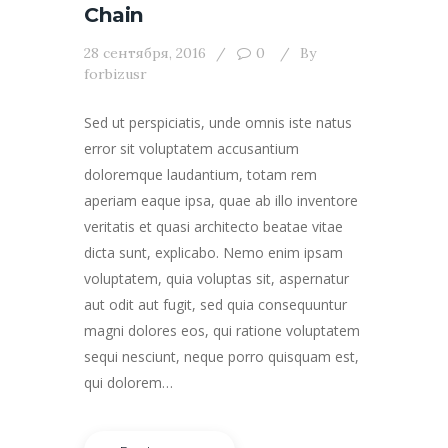
Chain
28 сентября, 2016
0
By
forbizusr
Sed ut perspiciatis, unde omnis iste natus
error sit voluptatem accusantium
doloremque laudantium, totam rem
aperiam eaque ipsa, quae ab illo inventore
veritatis et quasi architecto beatae vitae
dicta sunt, explicabo. Nemo enim ipsam
voluptatem, quia voluptas sit, aspernatur
aut odit aut fugit, sed quia consequuntur
magni dolores eos, qui ratione voluptatem
sequi nesciunt, neque porro quisquam est,
qui dolorem…