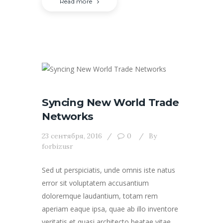
Read more
Syncing New World Trade
Networks
23 сентября, 2016
0
By
forbizusr
Sed ut perspiciatis, unde omnis iste natus
error sit voluptatem accusantium
doloremque laudantium, totam rem
aperiam eaque ipsa, quae ab illo inventore
veritatis et quasi architecto beatae vitae