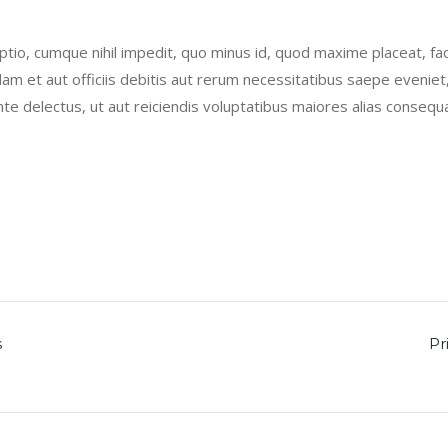
ptio, cumque nihil impedit, quo minus id, quod maxime placeat, 
 et aut officiis debitis aut rerum necessitatibus saepe eveniet,
e delectus, ut aut reiciendis voluptatibus maiores alias consequa
s
Pr