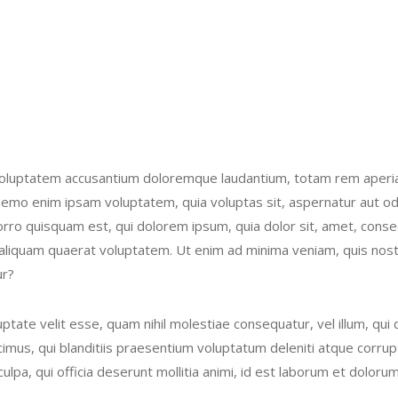
t voluptatem accusantium doloremque laudantium, totam rem aperiam
 Nemo enim ipsam voluptatem, quia voluptas sit, aspernatur aut od
rro quisquam est, qui dolorem ipsum, quia dolor sit, amet, consec
aliquam quaerat voluptatem. Ut enim ad minima veniam, quis nost
ur?
ptate velit esse, quam nihil molestiae consequatur, vel illum, qui
mus, qui blanditiis praesentium voluptatum deleniti atque corrupt
culpa, qui officia deserunt mollitia animi, id est laborum et dolor