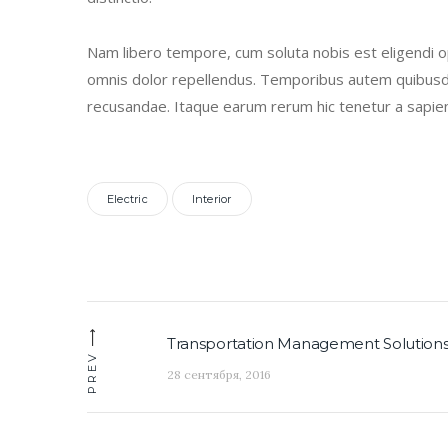
Nam libero tempore, cum soluta nobis est eligendi o
omnis dolor repellendus. Temporibus autem quibusdam
recusandae. Itaque earum rerum hic tenetur a sapient
Electric
Interior
Навигация
Transportation Management Solution
Previous
по
PREV
post:
28 сентября, 2016
записям