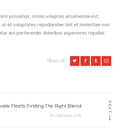
facere possimus, omnis voluptas assumenda est,
 ut et voluptates repudiandae sint et molestiae non
tur aut perferendis doloribus asperiores repellat.
Share it:
NEXT
ivate Fleets: Finding The Right Blend
Next
post:
28 сентября, 2016