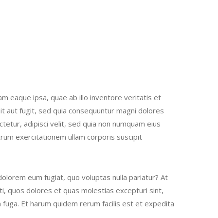
 eaque ipsa, quae ab illo inventore veritatis et
it aut fugit, sed quia consequuntur magni dolores
tetur, adipisci velit, sed quia non numquam eius
rum exercitationem ullam corporis suscipit
 dolorem eum fugiat, quo voluptas nulla pariatur? At
i, quos dolores et quas molestias excepturi sint,
um fuga. Et harum quidem rerum facilis est et expedita