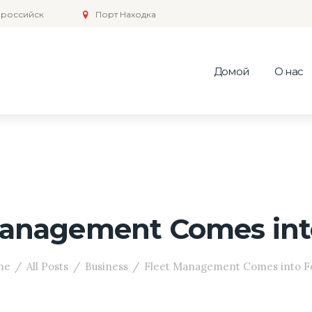
российск
Порт Находка
Домой
О нас
Management Comes int
me
All Posts
Business
Fleet Management Comes into F