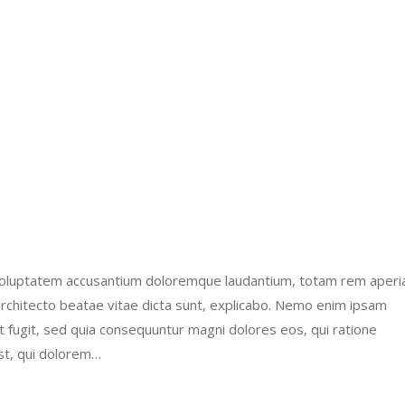
it voluptatem accusantium doloremque laudantium, totam rem aper
 architecto beatae vitae dicta sunt, explicabo. Nemo enim ipsam
ut fugit, sed quia consequuntur magni dolores eos, qui ratione
st, qui dolorem…