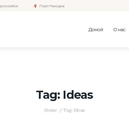
российск
Порт Находка
Домой
О нас
Tag: Ideas
Home
Tag: Ideas