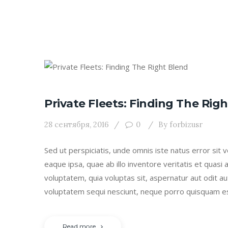
Private Fleets: Finding The Rig
28 сентября, 2016
0
By
forbizusr
Sed ut perspiciatis, unde omnis iste natus error s
eaque ipsa, quae ab illo inventore veritatis et quasi
voluptatem, quia voluptas sit, aspernatur aut odit a
voluptatem sequi nesciunt, neque porro quisquam e
Read more