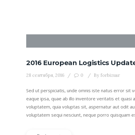
2016 European Logistics Updat
28 сентября, 2016
0
By
forbizusr
Sed ut perspiciatis, unde omnis iste natus error s
eaque ipsa, quae ab illo inventore veritatis et quasi
voluptatem, quia voluptas sit, aspernatur aut odit a
voluptatem sequi nesciunt, neque porro quisquam e