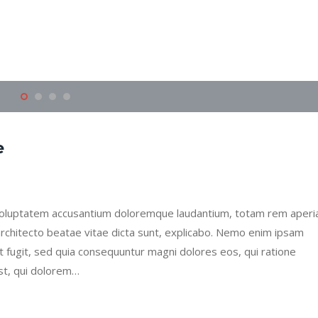
e
it voluptatem accusantium doloremque laudantium, totam rem aper
 architecto beatae vitae dicta sunt, explicabo. Nemo enim ipsam
ut fugit, sed quia consequuntur magni dolores eos, qui ratione
st, qui dolorem…