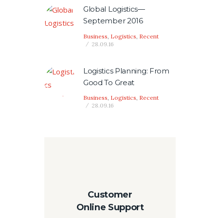
Global Logistics—
September 2016
Business
,
Logistics
,
Recent
28.09.16
Logistics Planning: From
Good To Great
Business
,
Logistics
,
Recent
28.09.16
Customer
Online Support