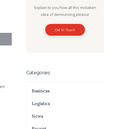
Explain to you how all this mistaken
idea of denouncing pleasur
Get In Touch
Categories
iam
Business
Logistics
News
Recent