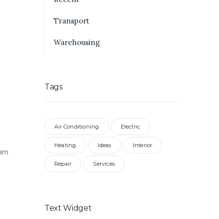
Transport
Warehousing
Tags
Air Conditioning
Electric
Heating
Ideas
Interior
iam
Repair
Services
Text Widget