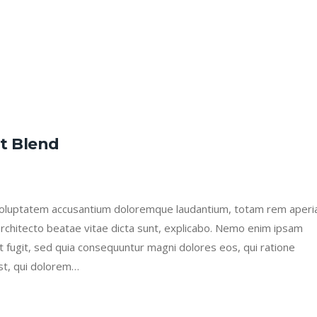
ht Blend
it voluptatem accusantium doloremque laudantium, totam rem aper
 architecto beatae vitae dicta sunt, explicabo. Nemo enim ipsam
ut fugit, sed quia consequuntur magni dolores eos, qui ratione
st, qui dolorem…