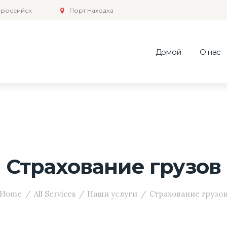
российск
Порт Находка
Домой
О нас
Страхование грузов
Home
All Services
Наши услуги
Страхование грузо