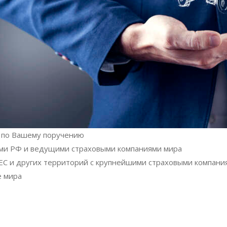
в по Вашему поручению
ями РФ и ведущими страховыми компаниями мира
 ЕС и других территорий с крупнейшими страховыми компани
е мира