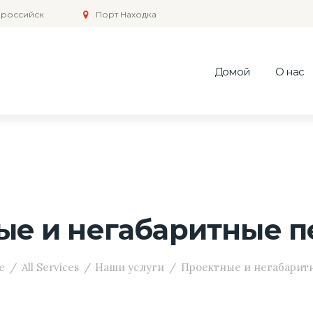
российск
Порт Находка
Домой
О нас
ые и негабаритные п
e
All Services
Наши услуги
Проектные и негабаритн