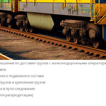
ошения по доставке грузов с железнодорожными операторам
авок
жного подвижного состава
грузов и крепления грузов
а в пути следования
уги раскредитации)