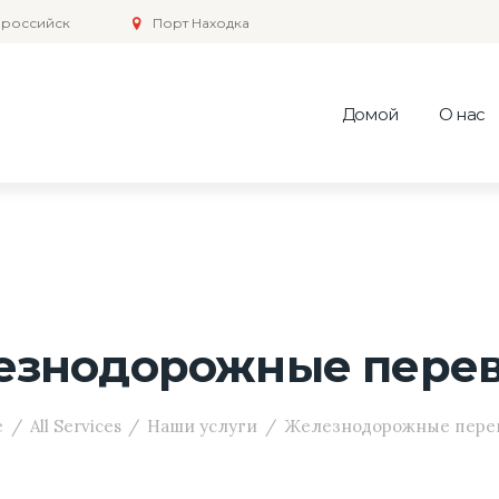
российск
Порт Находка
Домой
О нас
езнодорожные перев
e
All Services
Наши услуги
Железнодорожные пере